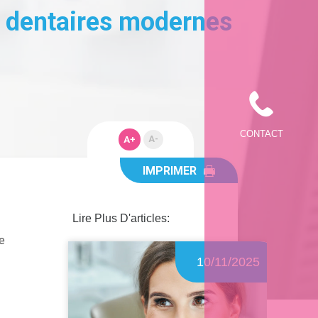
ns dentaires modernes
CONTACT
A+
A-
IMPRIMER
Lire Plus D'articles:
e
10/11/2025