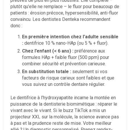
preuves de plus en plus robustes. Elle complète –
plutôt qu’elle ne remplace – le fluor pour beaucoup de
patients : érosion précoce, hypersensibilité, anti-fluor
convaincu. Les dentistes Denteka recommandent
donc :
En première intention chez l’adulte sensible
:
dentifrice 10 % nano-HAp (ou 5 % + fluor).
Chez l’enfant (< 6 ans) :
préférence aux
formules HAp + faible fluor (500 ppm) pour
combiner sécurité et prévention carieuse.
En substitution totale :
seulement si vos
facteurs de risque carieux sont faibles et que
vous suivez un contrôle dentaire régulier.
Le dentifrice à l’hydroxyapatite incarne la montée en
puissance de la dentisterie biomimétique : réparer le
vivant avec le vivant. Si le buzz TikTok a mis un
projecteur XXL sur la molécule, la science avance pas
à pas et la prudence reste de mise. Votre meilleur
allié ? Un diagnostic personnalisé. Prenez rendez-